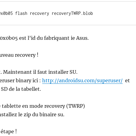
0x0b05 flash recovery recoveryTWRP.blob
0x0b05 est l’id du fabriquant ie Asus.
uveau recovery !
. Maintenant il faut installer SU.
ruser binary ici :
http://androidsu.com/superuser/
et
 SD de la tabellet.
 tablette en mode recovery (TWRP)
tallez le zip du binaire su.
 étape !