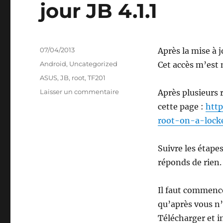
jour JB 4.1.1
Publié
07/04/2013
Après la mise à j
le
Catégories
Android
,
Uncategorized
Cet accès m’est
Étiquettes
ASUS
,
JB
,
root
,
TF201
sur
Laisser un commentaire
Après plusieurs r
ASUS
cette page :
htt
Prime
root-on-a-lock
TF201
root
après
Suivre les étapes
mise
réponds de rien.
à
jour
JB
Il faut commence
4.1.1
qu’après vous n’
Télécharger et in