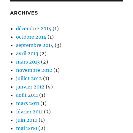
d’une
association
ARCHIVES
d’anciens
élèves
décembre 2014
(1)
octobre 2014
(1)
septembre 2014
(3)
avril 2013
(2)
mars 2013
(2)
novembre 2012
(1)
juillet 2012
(1)
janvier 2012
(5)
août 2011
(1)
mars 2011
(1)
février 2011
(3)
juin 2010
(1)
mai 2010
(2)