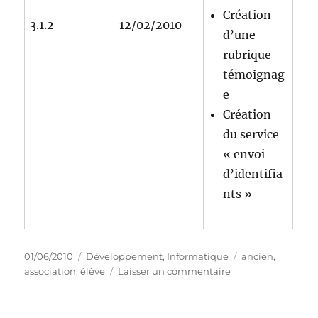
Création
3.1.2
12/02/2010
d’une
rubrique
témoignag
e
Création
du service
« envoi
d’identifia
nts »
Publié
Catégories
Étiquettes
01/06/2010
Développement
,
Informatique
ancien
,
le
sur
association
,
élève
Laisser un commentaire
Assosoft
–
gestion