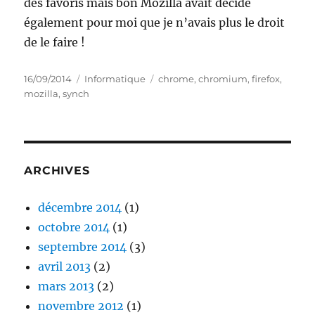
des favoris mais bon Mozilla avait décidé
également pour moi que je n’avais plus le droit
de le faire !
Publié
Catégories
Étiquettes
16/09/2014
Informatique
chrome
,
chromium
,
firefox
,
le
mozilla
,
synch
ARCHIVES
décembre 2014
(1)
octobre 2014
(1)
septembre 2014
(3)
avril 2013
(2)
mars 2013
(2)
novembre 2012
(1)