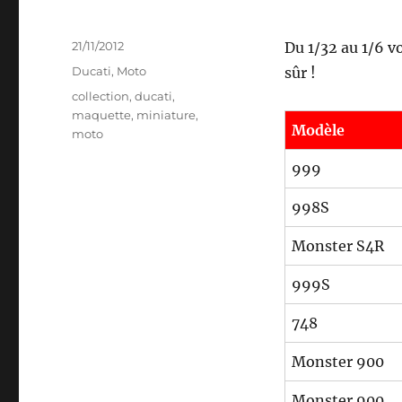
Publié
21/11/2012
Du 1/32 au 1/6 v
le
Catégories
Ducati
,
Moto
sûr !
Étiquettes
collection
,
ducati
,
maquette
,
miniature
,
Modèle
moto
999
998S
Monster S4R
999S
748
Monster 900
Monster 900