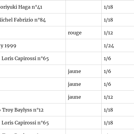
oriyuki Haga n°41
1/18
ichel Fabrizio n°84
1/18
rouge
1/12
ty 1999
1/24
Loris Capirossi n°65
1/6
jaune
1/6
jaune
1/6
jaune
1/12
Troy Baylyss n°12
1/18
Loris Capirossi n°65
1/18