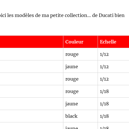
oici les modèles de ma petite collection… de Ducati bien
Couleur
Echelle
rouge
1/12
jaune
1/12
rouge
1/12
rouge
1/18
jaune
1/18
black
1/18
jaune
1/18