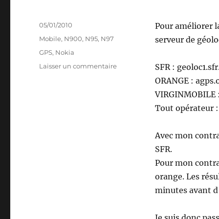
Publié
05/01/2010
Pour améliorer la
le
Catégories
Mobile
,
N900
,
N95
,
N97
serveur de géolo
Étiquettes
GPS
,
Nokia
sur
Laisser un commentaire
SFR : geoloc1.sfr
Améliorer
ORANGE : agps.o
la
VIRGINMOBILE : 
localisation
GPS
Tout opérateur 
du
mobile
Avec mon contrat
SFR.
Pour mon contrat
orange. Les résu
minutes avant d’
Je suis donc pass