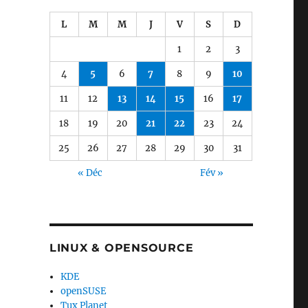
L
M
M
J
V
S
D
1
2
3
4
5
6
7
8
9
10
11
12
13
14
15
16
17
18
19
20
21
22
23
24
25
26
27
28
29
30
31
« Déc
Fév »
LINUX & OPENSOURCE
KDE
openSUSE
Tux Planet