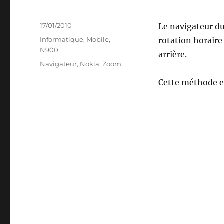
Publié
17/01/2010
Le navigateur d
le
Catégories
Informatique
,
Mobile
,
rotation horaire
N900
arrière.
Étiquettes
Navigateur
,
Nokia
,
Zoom
Cette méthode es