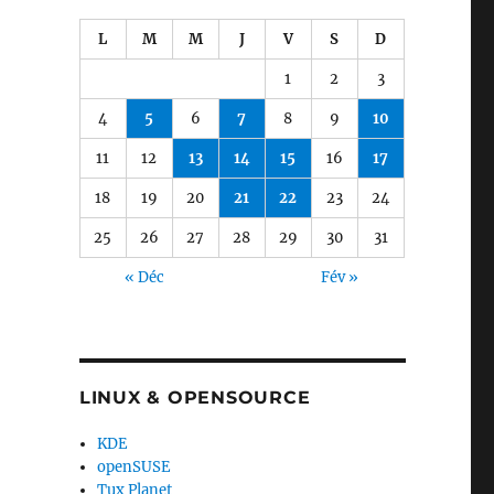
L
M
M
J
V
S
D
1
2
3
4
5
6
7
8
9
10
11
12
13
14
15
16
17
18
19
20
21
22
23
24
25
26
27
28
29
30
31
« Déc
Fév »
LINUX & OPENSOURCE
KDE
openSUSE
Tux Planet