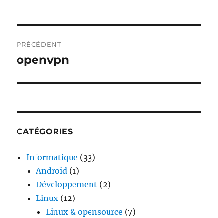
Navigation
PRÉCÉDENT
de
openvpn
Publication
précédente :
l’article
CATÉGORIES
Informatique
(33)
Android
(1)
Développement
(2)
Linux
(12)
Linux & opensource
(7)