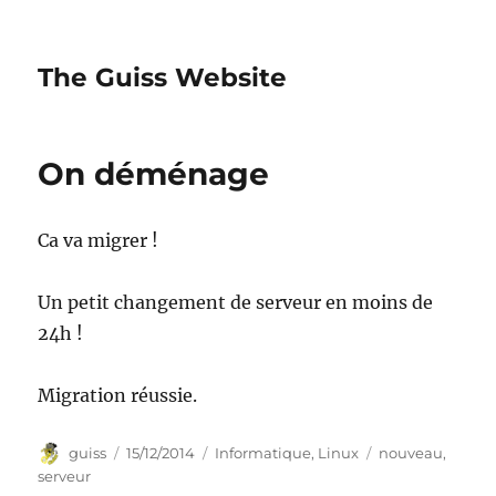
The Guiss Website
On déménage
Ca va migrer !
Un petit changement de serveur en moins de
24h !
Migration réussie.
Auteur
Publié
Catégories
Étiquettes
guiss
15/12/2014
Informatique
,
Linux
nouveau
,
le
serveur