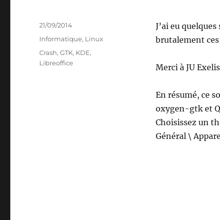
Publié
21/09/2014
J’ai eu quelques 
le
Catégories
Informatique
,
Linux
brutalement ces 
Étiquettes
Crash
,
GTK
,
KDE
,
Libreoffice
Merci à JU Exeli
En résumé, ce so
oxygen-gtk et Q
Choisissez un t
Général \ Appare