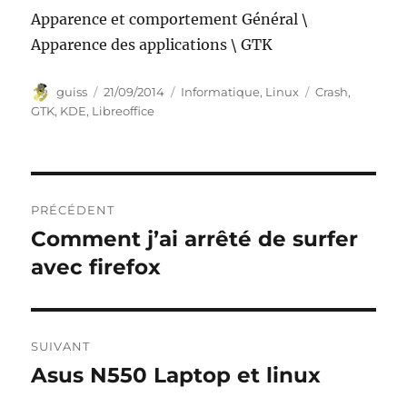
Apparence et comportement Général \
Apparence des applications \ GTK
Auteur
Publié
Catégories
Étiquettes
guiss
21/09/2014
Informatique
,
Linux
Crash
,
le
GTK
,
KDE
,
Libreoffice
Navigation
PRÉCÉDENT
de
Comment j’ai arrêté de surfer
Publication
précédente :
avec firefox
l’article
SUIVANT
Asus N550 Laptop et linux
Publication
suivante :